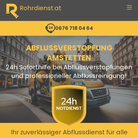
Rohrdienst.at
men
0676 718 04 64
ABFLUSSVERSTOPFUNG
AMSTETTEN
24h Soforthilfe bei Abflussverstopfungen
und professioneller Abflussreinigung!
Ihr zuverlässiger Abflussdienst für alle