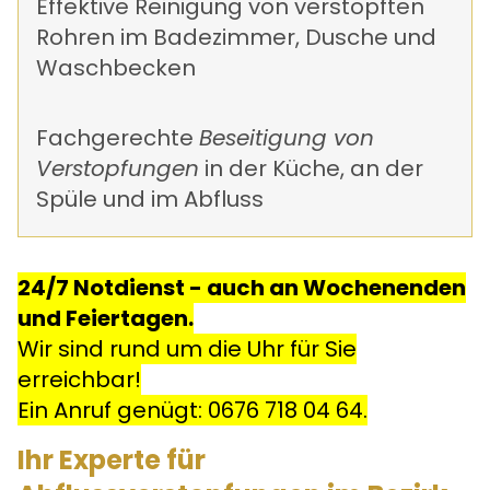
Effektive Reinigung von verstopften
Rohren im Badezimmer, Dusche und
Waschbecken
Fachgerechte
Beseitigung von
Verstopfungen
in der Küche, an der
Spüle und im Abfluss
24/7 Notdienst - auch an Wochenenden
und Feiertagen.
Wir sind rund um die Uhr für Sie
erreichbar!
Ein Anruf genügt:
0676 718 04 64
.
Ihr Experte für