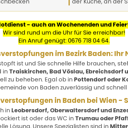
schbecken
der Küche, an der S
Notdienst - auch an Wochenenden und Feier
Wir sind rund um die Uhr für Sie erreichbar!
Ein Anruf genügt:
0676 718 04 64
.
sverstopfungen im Bezirk Baden: Ihr N
topft ist und Sie schnelle Hilfe brauchen, st
d in
Traiskirchen, Bad Vöslau, Ebreichsdorf 
ll zu beheben. Egal ob in
Pottendorf oder K
emeinde von Baden zuverlässig und schnell 
sverstopfungen in Baden bei Wien - So
h in
Leobersdorf, Oberwaltersdorf und Enze
lockiert ist oder das WC in
Trumau oder Pfaf
lle Lösung. Unsere Spezialisten sind in
Mitter