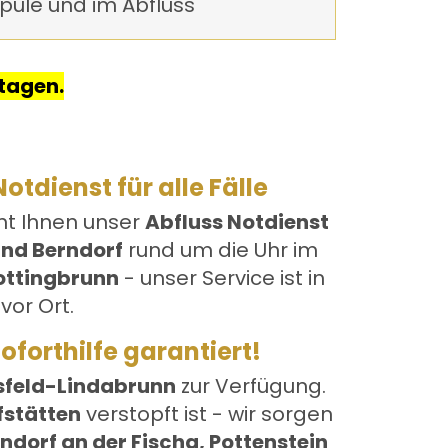
püle und im Abfluss
tagen.
otdienst für alle Fälle
eht Ihnen unser
Abfluss Notdienst
und Berndorf
rund um die Uhr im
ottingbrunn
- unser Service ist in
vor Ort.
forthilfe garantiert!
sfeld-Lindabrunn
zur Verfügung.
fstätten
verstopft ist - wir sorgen
ndorf an der Fischa, Pottenstein