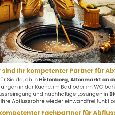
r sind Ihr kompetenter Partner für Ab
für Sie da, ob in
Hirtenberg, Altenmarkt an d
fungen in der Küche, im Bad oder im WC beheb
lussreinigung und nachhaltige Lösungen in
B
Ihre Abflussrohre wieder einwandfrei funktio
 kompetenter Fachpartner für Abflu