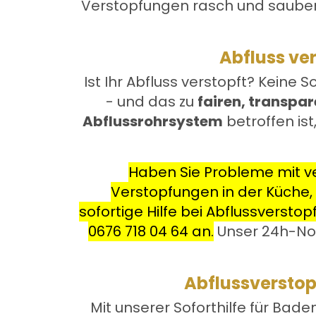
Verstopfungen rasch und sauber b
Abfluss ver
Ist Ihr Abfluss verstopft? Keine S
- und das zu
fairen, transpar
Abflussrohrsystem
betroffen ist
Haben Sie Probleme mit ve
Verstopfungen in der Küche, S
sofortige Hilfe bei Abflussversto
0676 718 04 64
an.
Unser 24h-Notd
Abflussverstopf
Mit unserer Soforthilfe für Bade