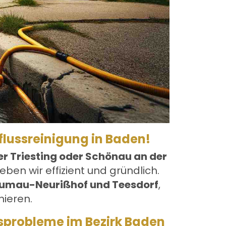
flussreinigung in Baden!
er Triesting oder Schönau an der
en wir effizient und gründlich.
lumau-Neurißhof und Teesdorf
,
nieren.
ssprobleme im Bezirk Baden