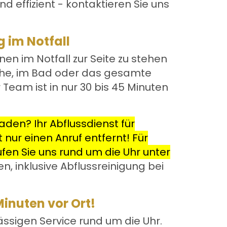
 effizient - kontaktieren Sie uns
g im Notfall
hnen im Notfall zur Seite zu stehen
Küche, im Bad oder das gesamte
r Team ist in nur 30 bis 45 Minuten
den? Ihr Abflussdienst für
 nur einen Anruf entfernt! Für
ufen Sie uns rund um die Uhr unter
n, inklusive Abflussreinigung bei
Minuten vor Ort!
lässigen Service rund um die Uhr.