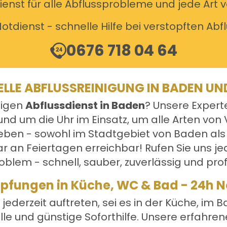
dienst für alle Abflussprobleme und jede Art
otdienst - schnelle Hilfe bei verstopften Abf
0676 718 04 64
ELLE ABFLUSSREINIGUNG IN BADEN U
sigen
Abflussdienst in Baden
? Unsere Expert
nd um die Uhr im Einsatz, um alle Arten von 
en - sowohl im Stadtgebiet von Baden als 
 an Feiertagen erreichbar! Rufen Sie uns je
oblem - schnell, sauber, zuverlässig und prof
topfungen in Küche, WC & Bad - 24h 
jederzeit auftreten, sei es in der Küche, i
lle und günstige Soforthilfe. Unsere erfahre