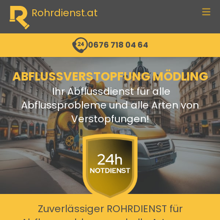
Rohrdienst.at
men
0676 718 04 64
ABFLUSSVERSTOPFUNG MÖDLING
Ihr Abflussdienst für alle
Abflussprobleme und alle Arten von
Verstopfungen!
Zuverlässiger ROHRDIENST für