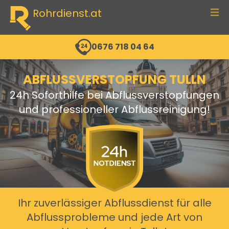
Rohrdienst.at
men
0676 718 04 64
ABFLUSSVERSTOPFUNG TULLN
24h Soforthilfe bei Abflussverstopfungen
und professioneller Abflussreinigung!
Ihr zuverlässiger Abflussdienst für alle
Abflussprobleme und jede Art von